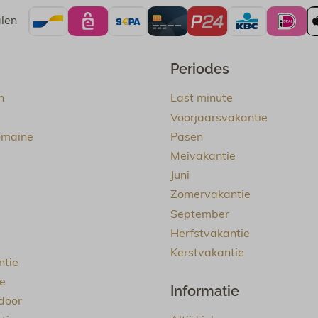
alen
Periodes
n
Last minute
Voorjaarsvakantie
omaine
Pasen
Meivakantie
Juni
Zomervakantie
September
Herfstvakantie
Kerstvakantie
ntie
ie
Informatie
door