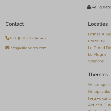
Veilig bet
Contact
Locaties
Franse Alpe
+31 (0)85 0704546
Paradiski
Le Grand D
info@villaparcs.com
La Plagne
Valmorel
Thema's
Wintersport
Groepsvaka
Fietsvakant
Actief & Out