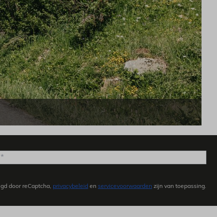
igd door reCaptcha,
privacybeleid
en
servicevoorwaarden
zijn van toepassing.