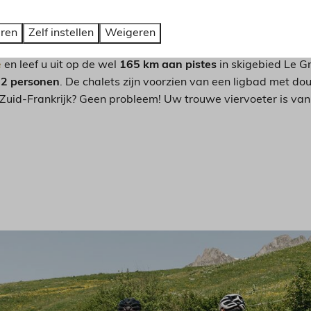
eren
Zelf instellen
Weigeren
ngchamp bieden de perfecte uitvalsbasis voor wintersportac
e
en leef u uit op de wel
165 km aan pistes
in skigebied Le 
12 personen
. De chalets zijn voorzien van een ligbad met d
Zuid-Frankrijk? Geen probleem! Uw trouwe viervoeter is va