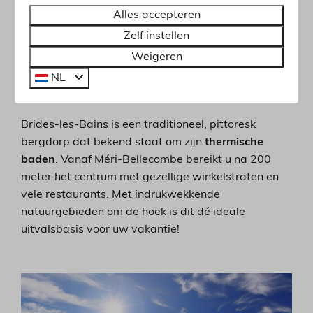
Alles accepteren
Zelf instellen
Rustig, charmant en authentiek
Weigeren
Goede prijs-kwaliteitverhouding
NL
Makkelijk te bereiken
Brides-les-Bains is een traditioneel, pittoresk
bergdorp dat bekend staat om zijn
thermische
baden
. Vanaf Méri-Bellecombe bereikt u na 200
meter het centrum met gezellige winkelstraten en
vele restaurants. Met indrukwekkende
natuurgebieden om de hoek is dit dé ideale
uitvalsbasis voor uw vakantie!