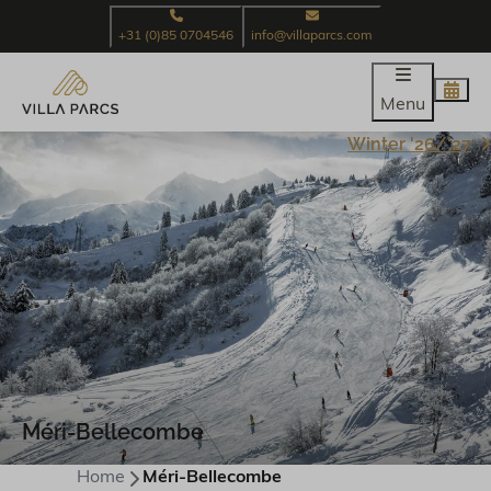
+31 (0)85 0704546
info@villaparcs.com
Menu
Winter '26/'27
Méri-Bellecombe
Home
Méri-Bellecombe