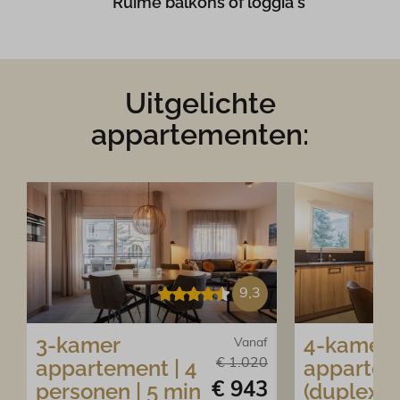
Ruime balkons of loggia's
Uitgelichte
appartementen:
9,3
3-kamer
4-kamer
Vanaf
appartement | 4
apparte
€ 1.020
personen | 5 min
(duplex) |
€ 943