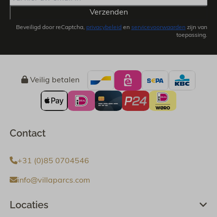
Verzenden
Beveiligd door reCaptcha,
privacybeleid
en
servicevoorwaarden
zijn van
toepassing.
Veilig betalen
Contact
+31 (0)85 0704546
info@villaparcs.com
Locaties