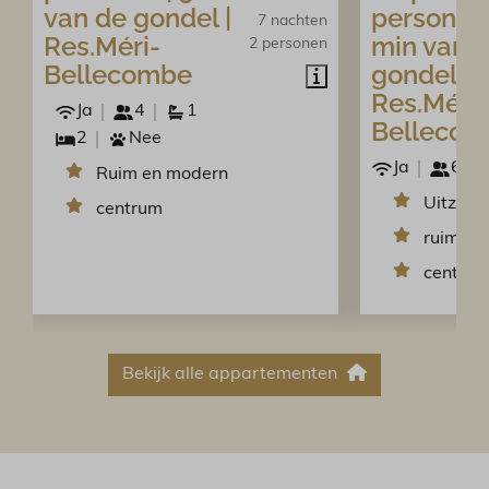
van de gondel |
personen 
7 nachten
Res.Méri-
min van 
2 personen
Bellecombe
gondel |
Res.Méri-
Ja
4
1
Belleco
2
Nee
Ja
6
Ruim en modern
Uitzicht
centrum
ruim en
centru
Bekijk alle appartementen