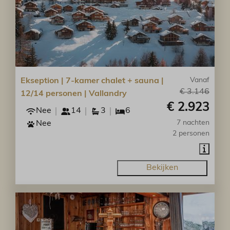
Ekseption | 7-kamer chalet + sauna |
Vanaf
€ 3.146
12/14 personen | Vallandry
€ 2.923
Nee
14
3
6
Nee
7 nachten
2 personen
Bekijken