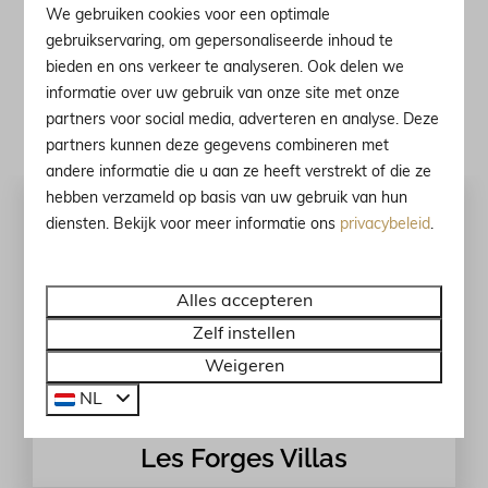
in al onze verblijven geniet u van gezellig samenzijn
We gebruiken cookies voor een optimale
en comfort.
gebruikservaring, om gepersonaliseerde inhoud te
bieden en ons verkeer te analyseren. Ook delen we
informatie over uw gebruik van onze site met onze
Ontdek onze locaties in Frankrijk ⤵
partners voor social media, adverteren en analyse. Deze
partners kunnen deze gegevens combineren met
andere informatie die u aan ze heeft verstrekt of die ze
hebben verzameld op basis van uw gebruik van hun
diensten. Bekijk voor meer informatie ons
privacybeleid
.
Alles accepteren
Zelf instellen
Weigeren
NL
Les Forges Villas