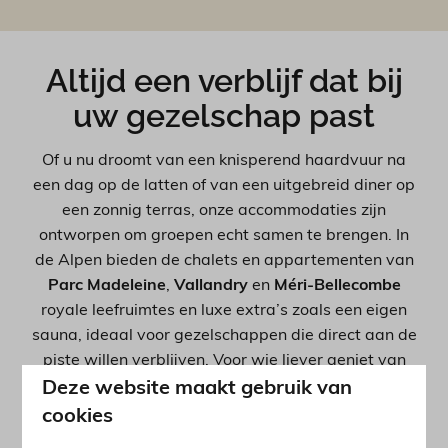
Altijd een verblijf dat bij
uw gezelschap past
Of u nu droomt van een knisperend haardvuur na
een dag op de latten of van een uitgebreid diner op
een zonnig terras, onze accommodaties zijn
ontworpen om groepen echt samen te brengen. In
de Alpen bieden de chalets en appartementen van
Parc Madeleine
,
Vallandry
en
Méri-Bellecombe
royale leefruimtes en luxe extra’s zoals een eigen
sauna, ideaal voor gezelschappen die direct aan de
piste willen verblijven. Voor wie liever geniet van
privacy en ruimte, bieden de vrijstaande villa’s van
Deze website maakt gebruik van
Les Forges Villas
lichte kamers en grote tuinen.
cookies
Dankzij de moderne inrichting en volledige keukens