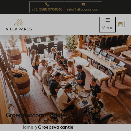
+31 (0)85 0704546
info@villaparcs.com
Menu
Groepsaccommodaties in Frankrijk
Home
Groepsvakantie