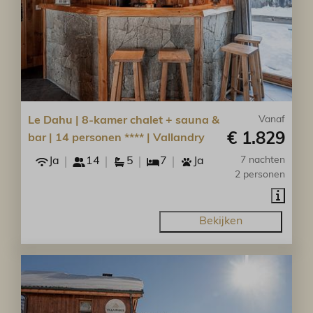
Le Dahu | 8-kamer chalet + sauna &
Vanaf
€ 1.829
bar | 14 personen **** | Vallandry
Ja
14
5
7
Ja
7 nachten
2 personen
Bekijken