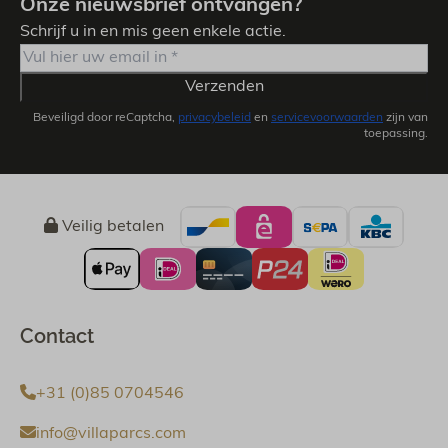
Onze nieuwsbrief ontvangen?
Schrijf u in en mis geen enkele actie.
Verzenden
Beveiligd door reCaptcha,
privacybeleid
en
servicevoorwaarden
zijn van
toepassing.
Veilig betalen
Contact
+31 (0)85 0704546
info@villaparcs.com