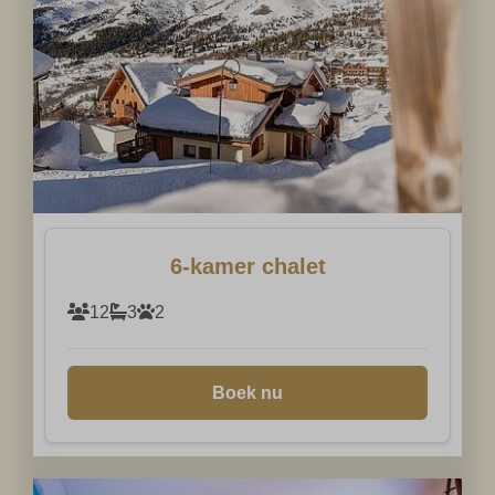
6-kamer chalet
12
3
2
Boek nu