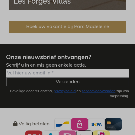
Les Forges Villas
Boek uw vakantie bij Parc Madeleine
Onze nieuwsbrief ontvangen?
Schrijf u in en mis geen enkele actie.
Verzenden
Beveiligd door reCaptcha,
privacybeleid
en
servicevoorwaarden
zijn van
toepassing.
Veilig betalen