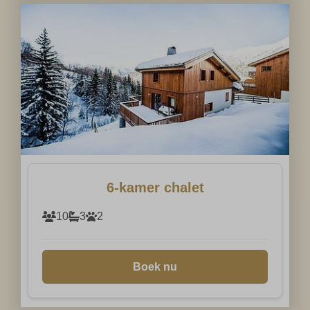
6-kamer chalet
10
3
2
Boek nu