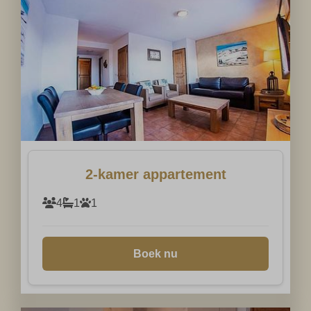
2-kamer appartement
4
1
1
Boek nu