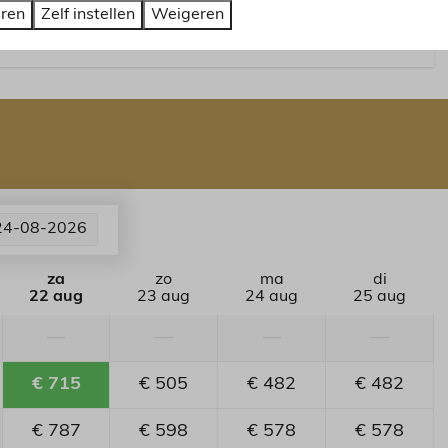
eren
Zelf instellen
Weigeren
24-08-2026
za
zo
ma
di
22 aug
23 aug
24 aug
25 aug
—
—
—
—
€ 715
€ 505
€ 482
€ 482
€ 787
€ 598
€ 578
€ 578