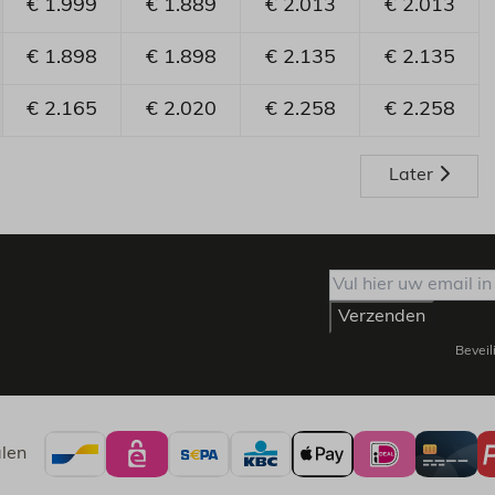
€ 1.999
€ 1.889
€ 2.013
€ 2.013
€ 1.898
€ 1.898
€ 2.135
€ 2.135
€ 2.165
€ 2.020
€ 2.258
€ 2.258
Later
Verzenden
Beveil
alen