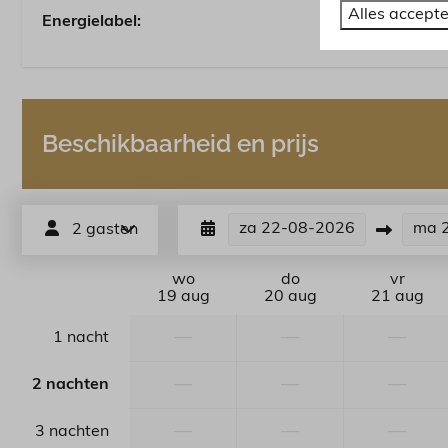
Alles accept
Energielabel:
Beschikbaarheid en prijs
za
22-08-2026
ma
2 gasten
wo
do
vr
19 aug
20 aug
21 aug
—
—
—
1 nacht
—
—
—
2 nachten
—
—
—
3 nachten