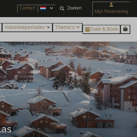
Contact
Mijn Reservering
Vakantieperiodes
Thema's
Zoek & Boek
las