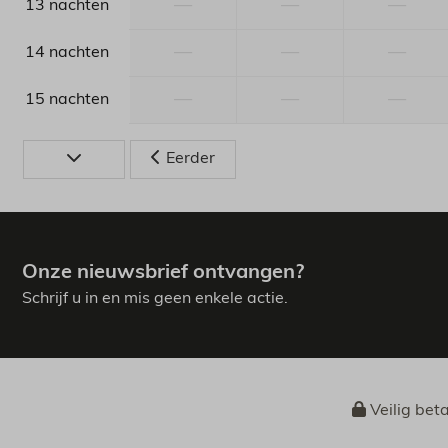
—
—
—
13 nachten
—
—
—
14 nachten
—
—
—
15 nachten
Eerder
Onze nieuwsbrief ontvangen?
Schrijf u in en mis geen enkele actie.
Veilig bet