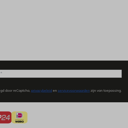
igd door reCaptcha,
privacybeleid
en
servicevoorwaarden
zijn van toepassing.