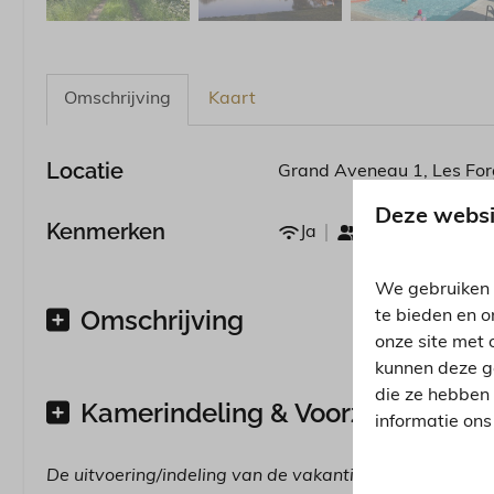
Omschrijving
Kaart
Locatie
Grand Aveneau 1, Les Forg
Deze websi
Kenmerken
Ja
6
1
3
We gebruiken 
Omschrijving
te bieden en o
onze site met 
kunnen deze g
die ze hebben
Kamerindeling & Voorzieningen
informatie on
De uitvoering/indeling van de vakantiehuizen kan onder