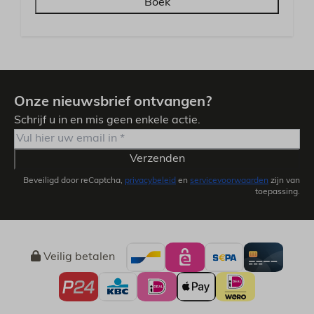
Boek
Onze nieuwsbrief ontvangen?
Schrijf u in en mis geen enkele actie.
Verzenden
Beveiligd door reCaptcha,
privacybeleid
en
servicevoorwaarden
zijn van
toepassing.
Veilig betalen