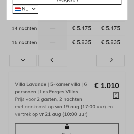
—
€ 4.755
€ 4.755
Weigeren
12 nachten
NL
—
€ 5.115
€ 5.115
13 nachten
—
€ 5.475
€ 5.475
14 nachten
—
€ 5.835
€ 5.835
15 nachten
Villa Lavande | 5-kamer villa | 6
€ 1.010
personen | Les Forges Villas
Prijs voor
2 gasten
,
2 nachten
met aankomst op
wo 19 aug (17:00 uur)
en
vertrek op
vr 21 aug (10:00 uur)