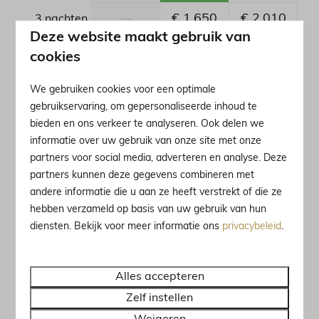
—
€ 1.650
€ 2.010
3 nachten
Deze website maakt gebruik van
—
€ 2.370
€ 2.370
4 nachten
cookies
—
€ 2.730
€ 2.730
5 nachten
We gebruiken cookies voor een optimale
gebruikservaring, om gepersonaliseerde inhoud te
—
€ 3.090
€ 3.090
6 nachten
bieden en ons verkeer te analyseren. Ook delen we
informatie over uw gebruik van onze site met onze
—
€ 3.450
€ 3.450
7 nachten
partners voor social media, adverteren en analyse. Deze
partners kunnen deze gegevens combineren met
—
€ 3.810
€ 3.810
8 nachten
andere informatie die u aan ze heeft verstrekt of die ze
hebben verzameld op basis van uw gebruik van hun
—
€ 4.170
€ 3.315
9 nachten
diensten. Bekijk voor meer informatie ons
privacybeleid
.
—
€ 3.675
€ 4.035
10 nachten
Alles accepteren
—
€ 4.395
€ 4.395
11 nachten
Zelf instellen