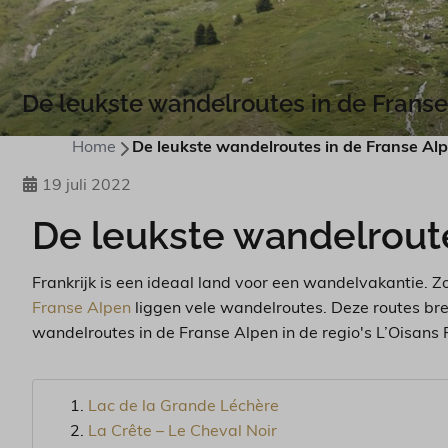
De leukste wandelroutes in de Franse
Home
De leukste wandelroutes in de Franse Al
19 juli 2022
De leukste wandelrout
Frankrijk is een ideaal land voor een wandelvakantie. Z
Franse Alpen
liggen vele wandelroutes. Deze routes bre
wandelroutes in de Franse Alpen in de regio's L’Oisans
Lac de la Grande Léchère
La Crête – Le Cheval Noir